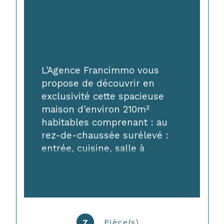
L'Agence Francimmo vous 
propose de découvrir en 
exclusivité cette spacieuse 
maison d'environ 210m² 
habitables comprenant : au 
rez-de-chaussée surélevé : 
entrée, cuisine, salle à 
manger avec cheminée et 
accès balcon, salon, une 
chambre, WC et salle de 
bains avec douche et 
baignoire. Au premier étage, 
7
Pièce(s)