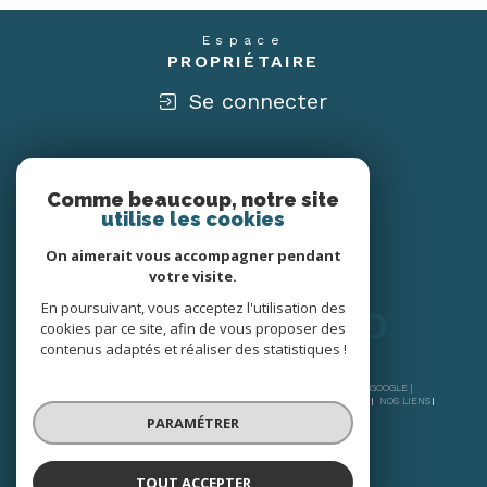
Espace
PROPRIÉTAIRE
Se connecter
Nous
ADHÉRONS
Comme beaucoup, notre site
utilise les cookies
On aimerait vous accompagner pendant
votre visite.
En poursuivant, vous acceptez l'utilisation des
cookies par ce site, afin de vous proposer des
contenus adaptés et réaliser des statistiques !
© 2026 | TOUS DROITS RÉSERVÉS | TRADUCTION POWERED BY GOOGLE |
NOS HONORAIRES
PLAN DU SITE
MENTIONS LÉGALES
ADMIN
NOS LIENS
POLITIQUE RGPD
COOKIES
PARAMÉTRER
TOUT ACCEPTER