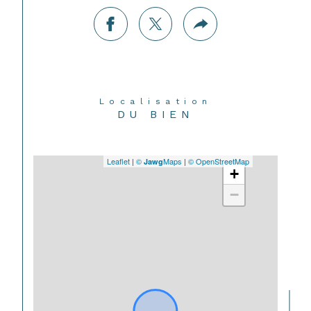
Localisation
DU BIEN
Leaflet
|
©
Maps
|
© OpenStreetMap
Jawg
+
−