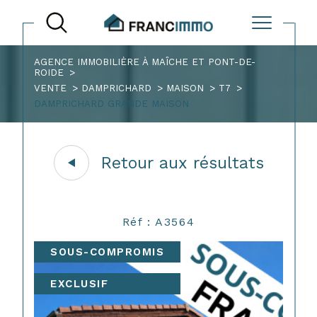
AGENCE IMMOBILIÈRE À MAÎCHE ET PONT-DE-
ROIDE
VENTE
DAMPRICHARD
MAISON
T7
DAMPRICHARD GRANDE MAISON
Retour aux résultats
Réf : A3564
SOUS-COMPROMIS
EXCLUSIF