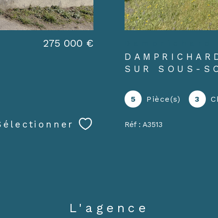
275 000 €
Damprichard
DAMPRICHAR
SUR SOUS-S
5
Pièce(s)
3
C
Sélectionner
Réf : A3513
L'agence