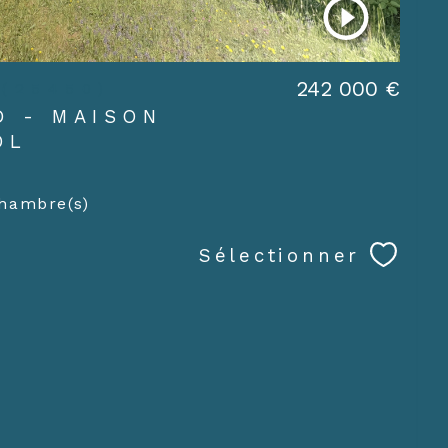
242 000 €
 (25450)
D - MAISON
OL
hambre(s)
Sélectionner