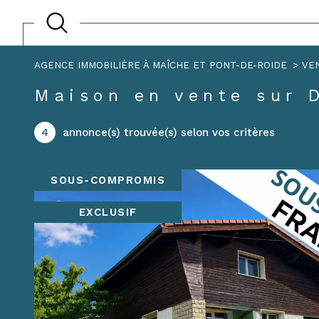
AGENCE IMMOBILIÈRE À MAÎCHE ET PONT-DE-ROIDE
VE
Acheter
Lo
de l'ancien
Maison en vente sur
1
TYPE DE BIEN
4
annonce(s) trouvée(s) selon vos critères
de l'ancien
à l'a
du neuf
de l'
Maison
25450 - Damprichar
SOUS-COMPROMIS
de l'immo pro
EXCLUSIF