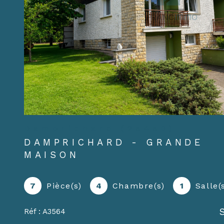
Damprichard (25450)
DAMPRICHARD - GRANDE
MAISON
7
Pièce(s)
4
Chambre(s)
1
Salle(
Réf : A3564