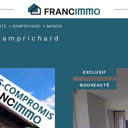
Voir les
4
annonces
NTE
DAMPRICHARD
MAISON
uer
Estimer
 Damprichard
1
LOCALISATION
BUDGET
nnée
immo pro
d
EXCLUSIF
NOUVEAUTÉ