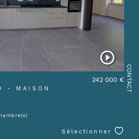
CONTACT
242 000 €
 (25450)
D - MAISON
hambre(s)
Sélectionner