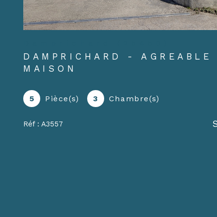
Damprichard (25450)
DAMPRICHARD - AGREABLE
MAISON
5
Pièce(s)
3
Chambre(s)
Réf : A3557