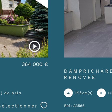
364 000 €
Damprichard
DAMPRICHAR
RENOVEE
s) de bain
4
Pièce(s)
3
C
Sélectionner
Réf : A3565