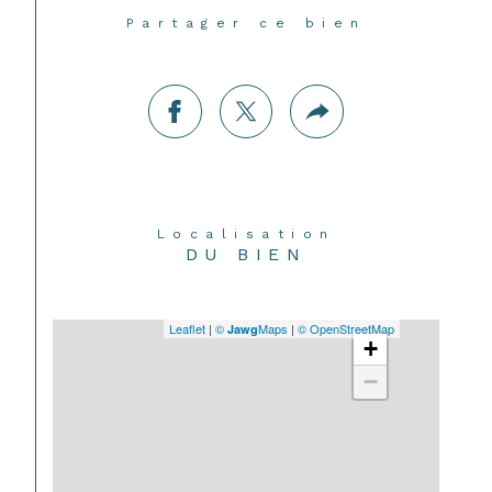
Partager ce bien
Localisation
DU BIEN
Leaflet
|
©
Maps
|
© OpenStreetMap
Jawg
+
−