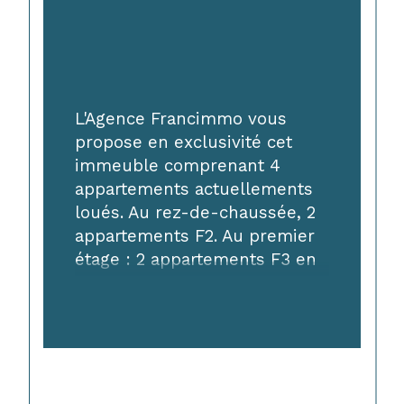
L'Agence Francimmo vous 
propose en exclusivité cet 
immeuble comprenant 4 
appartements actuellements 
loués. Au rez-de-chaussée, 2 
appartements F2. Au premier 
étage : 2 appartements F3 en 
duplex. Caves au sous-sol. 
Revenus locatifs/an : 22 
558,8€. IDEAL 
INVESTISSEURS ! Les risques 
auxquels ce bien est exposé 
sont disponibles sur le site 