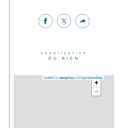
Localisation
DU BIEN
Leaflet
|
©
Maps
|
© OpenStreetMap
Jawg
+
−