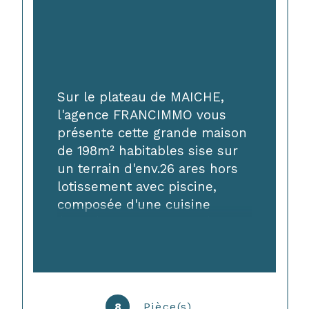
Sur le plateau de MAICHE, 
l'agence FRANCIMMO vous 
présente cette grande maison 
de 198m² habitables sise sur 
un terrain d'env.26 ares hors 
lotissement avec piscine, 
composée d'une cuisine 
équipée, grand salon-séjour, 
WC séparé, grande suite 
parentale et à l'étage, 
mezzanine, 3 chambres, salle 
d'eau WC, nombreuses 
8
Pièce(s)