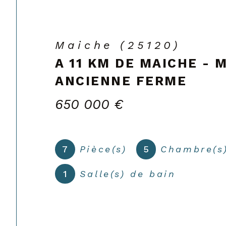
Maîche (25120)
MAICHE - MAGNIFIQUE
405 000 €
6
Pièce(s)
3
Chambre(s
1
Salle(s) de bain