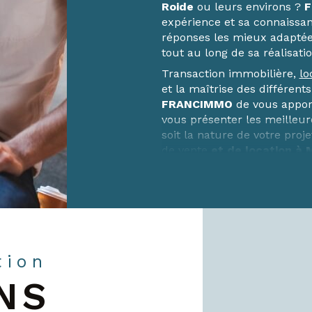
Roide
ou leurs environs ?
F
expérience et sa connaissa
réponses les mieux adaptée
tout au long de sa réalisatio
Transaction immobilière,
lo
et la maîtrise des différent
FRANCIMMO
de vous apport
vous présenter les meilleu
soit la nature de votre proj
de vente
et de location à 
Contacter nos agences
Nos équipes des agences i
Roide
sont à votre service 
matin inclus.
En choisissant FRANCIMMO, v
tion
fiable et à l’écoute, qui met
NS
concrétiser vos projets
Contactez-nous !