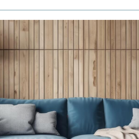
Voir les
62
annonces
uer
Estimer
BUDGET
nnée
immo pro