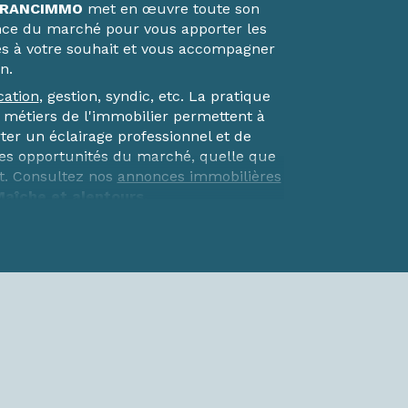
RANCIMMO
met en œuvre toute son
nce du marché pour vous apporter les
s à votre souhait et vous accompagner
n.
cation
, gestion, syndic, etc. La pratique
s métiers de l'immobilier permettent à
er un éclairage professionnel et de
res opportunités du marché, quelle que
et. Consultez nos
annonces immobilières
Maîche et alentours.
 immobilières
mmobilières de
Maîche
et
Pont-de-
et vous accueillent du lundi au samedi
ous faites le choix d’un partenaire
 son savoir-faire à votre service pour