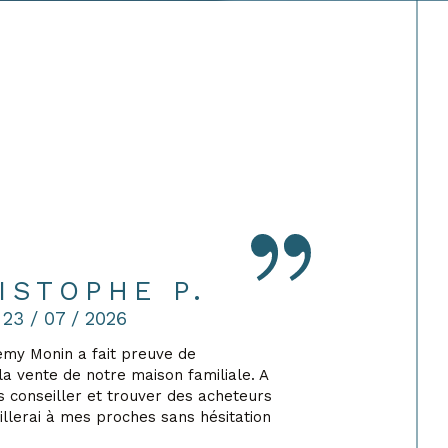
ISTOPHE P.
23 / 07 / 2026
emy Monin a fait preuve de
Pas fac
a vente de notre maison familiale. A
suivi,
us conseiller et trouver des acheteurs
rendu c
eillerai à mes proches sans hésitation