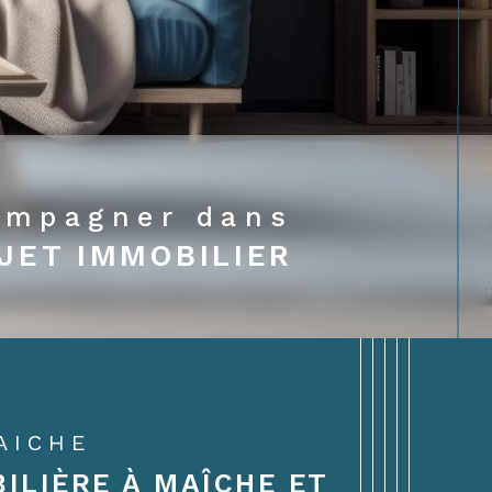
ompagner dans
JET IMMOBILIER
AICHE
ILIÈRE À MAÎCHE ET