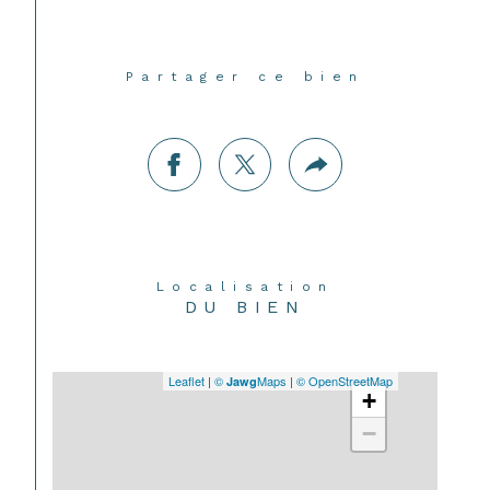
Partager ce bien
Localisation
DU BIEN
Leaflet
|
©
Maps
|
© OpenStreetMap
Jawg
+
−