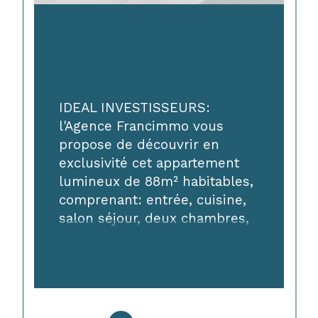
IDEAL INVESTISSEURS: 
l'Agence Francimmo vous 
propose de découvrir en 
exclusivité cet appartement 
lumineux de 88m² habitables, 
comprenant: entrée, cuisine, 
salon séjour, deux chambres, 
salle d'eau et WC. En annexe: 
cave et grenier. Actuellement 
loué depuis le 04/01/2024. 
Revenus locatifs/an: 
8976€/an. Charges de 