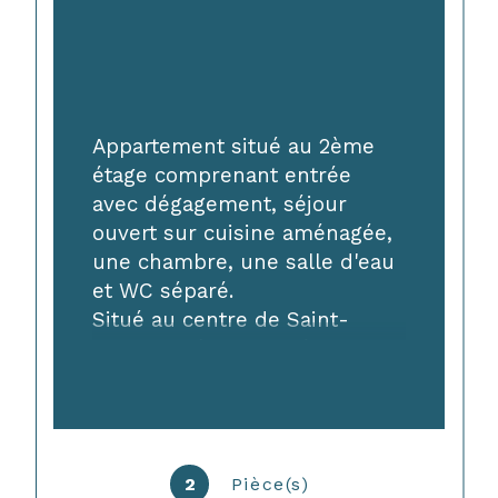
Appartement situé au 2ème 
étage comprenant entrée 
avec dégagement, séjour 
ouvert sur cuisine aménagée, 
une chambre, une salle d'eau 
et WC séparé. 
Situé au centre de Saint-
Hippolyte à proximité des 
commerces. 
Les informations sur les risques 
2
Pièce(s)
auxquels ce bien est exposé sont 