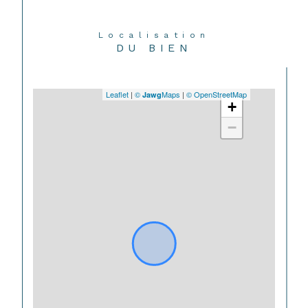
Localisation
DU BIEN
Leaflet
|
©
Maps
|
© OpenStreetMap
Jawg
+
−