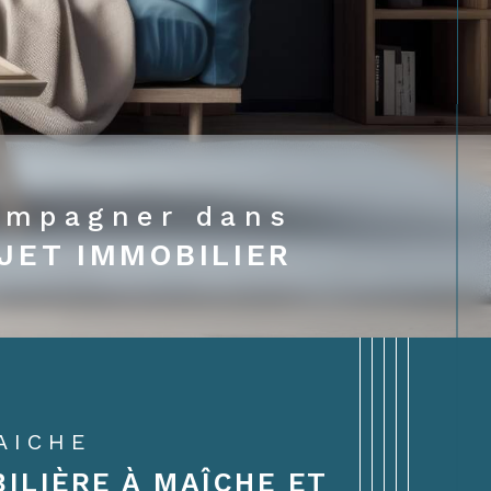
ompagner dans
JET IMMOBILIER
AICHE
ILIÈRE À MAÎCHE ET