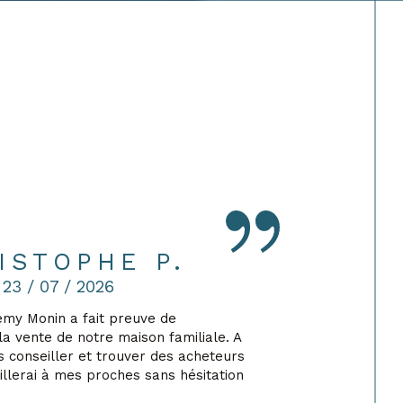
ISTOPHE P.
23 / 07 / 2026
emy Monin a fait preuve de
Pas fac
a vente de notre maison familiale. A
suivi,
us conseiller et trouver des acheteurs
rendu c
eillerai à mes proches sans hésitation