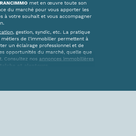
RANCIMMO
met en œuvre toute son
nce du marché pour vous apporter les
s à votre souhait et vous accompagner
n.
cation
, gestion, syndic, etc. La pratique
s métiers de l'immobilier permettent à
er un éclairage professionnel et de
res opportunités du marché, quelle que
et. Consultez nos
annonces immobilières
Maîche et alentours.
 immobilières
mmobilières de
Maîche
et
Pont-de-
et vous accueillent du lundi au samedi
ous faites le choix d’un partenaire
 son savoir-faire à votre service pour