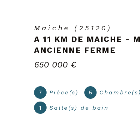
Maîche (25120)
MAICHE - MAGNIFIQUE
405 000 €
6
Pièce(s)
3
Chambre(s
1
Salle(s) de bain