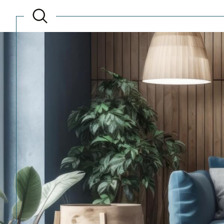
Acheter
Lo
de l'ancien
TYPE DE BIEN
de l'ancien
à l'a
du neuf
de l'
de l'immo pro