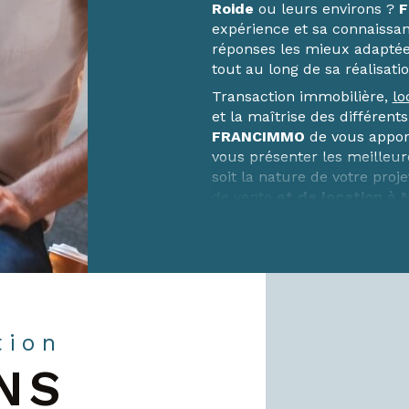
Roide
ou leurs environs ?
F
expérience et sa connaissa
réponses les mieux adaptée
tout au long de sa réalisatio
Transaction immobilière,
lo
et la maîtrise des différent
FRANCIMMO
de vous apport
vous présenter les meilleu
soit la nature de votre proj
de vente
et de location à 
Contacter nos agences
Nos équipes des agences i
Roide
sont à votre service 
matin inclus.
En choisissant FRANCIMMO, v
tion
fiable et à l’écoute, qui met
NS
concrétiser vos projets
Contactez-nous !