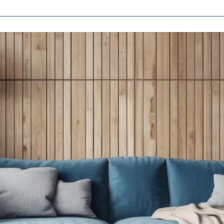
Voir les
62
annonces
uer
Estimer
BUDGET
nnée
immo pro